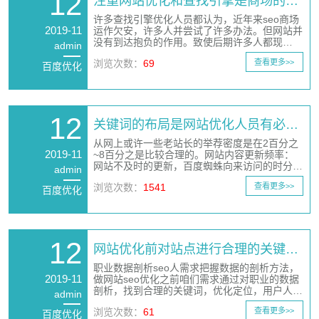
12
注重网站优化和查找引擎是商场的…
许多查找引擎优化人员都认为，近年来seo商场
2019-11
运作欠安，许多人并尝试了许多办法。但网站并
没有到达抱负的作用。致使后期许多人都现…
admin
浏览次数：
69
查看更多>>
百度优化
12
关键词的布局是网站优化人员有必…
从网上或许一些老站长的举荐密度是在2百分之
2019-11
~8百分之是比较合理的。网站内容更新频率：
网站不及时的更新，百度蜘蛛向来访问的时分…
admin
浏览次数：
1541
查看更多>>
百度优化
12
网站优化前对站点进行合理的关键…
职业数据剖析seo人需求把握数据的剖析方法，
2019-11
做网站seo优化之前咱们需求通过对职业的数据
剖析，找到合理的关键词，优化定位，用户人…
admin
浏览次数：
61
查看更多>>
百度优化