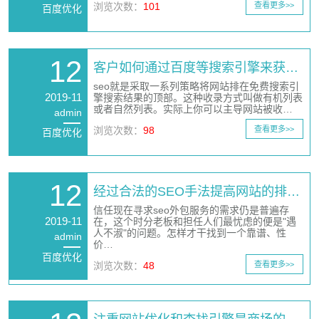
浏览次数：
101
查看更多>>
百度优化
12
客户如何通过百度等搜索引擎来获…
seo就是采取一系列策略将网站排在免费搜索引
2019-11
擎搜索结果的顶部。这种收录方式叫做有机列表
或者自然列表。实际上你可以主导网站被收…
admin
浏览次数：
98
查看更多>>
百度优化
12
经过合法的SEO手法提高网站的排…
信任现在寻求seo外包服务的需求仍是普遍存
2019-11
在，这个时分老板和担任人们最忧虑的便是"遇
人不淑"的问题。怎样才干找到一个靠谱、性
admin
价…
百度优化
浏览次数：
48
查看更多>>